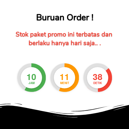
Buruan Order !
Stok paket promo ini terbatas dan 
berlaku hanya hari saja.. .
10
11
37
JAM
MENIT
DETIK